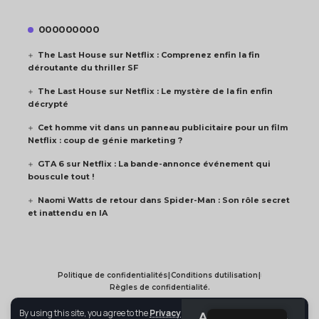
000000000
The Last House sur Netflix : Comprenez enfin la fin
déroutante du thriller SF
The Last House sur Netflix : Le mystère de la fin enfin
décrypté
Cet homme vit dans un panneau publicitaire pour un film
Netflix : coup de génie marketing ?
GTA 6 sur Netflix : La bande-annonce événement qui
bouscule tout !
Naomi Watts de retour dans Spider-Man : Son rôle secret
et inattendu en IA
Politique de confidentialités
|
Conditions dutilisation
|
Règles de confidentialité.
By using this site, you agree to the
Privacy Policy
Voir Film TV. All Rights Reserved.
Abonnez-vous