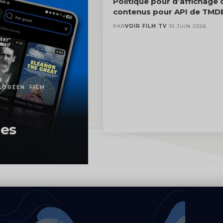
Politique pour d’affichage 
contenus pour API de TMD
PAR
VOIR FILM TV
15 JUIN 2026
CORÉEN
FILM
ies