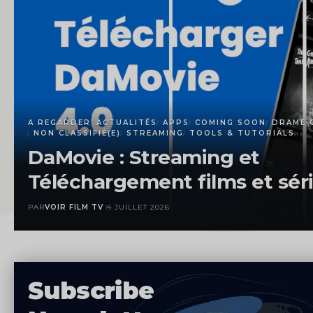
A REGARDER
ACTUALITÉS
APPS
COMING SOON
DRAME 
NON CLASSIFIÉ(E)
STREAMING
TOOLS & TUTORIALS
DaMovie : Streaming et
Téléchargement films et sér
PAR
VOIR FILM TV
4 JUILLET 2026
Subscribe