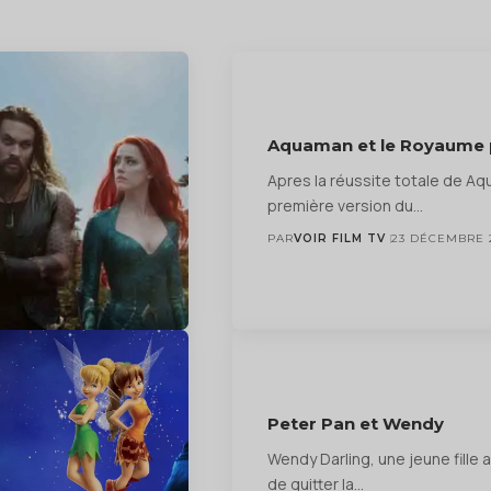
Aquaman et le Royaume
Apres la réussite totale de Aq
première version du…
PAR
VOIR FILM TV
23 DÉCEMBRE 
Peter Pan et Wendy
Wendy Darling, une jeune fille 
de quitter la…