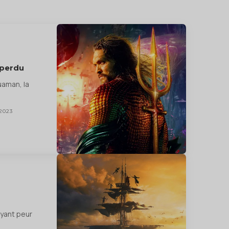
 perdu
uaman, la
2023
ayant peur