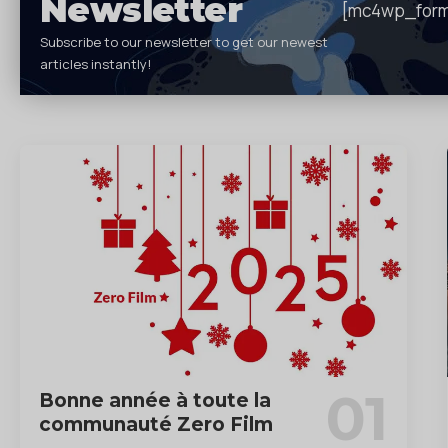
Newsletter
[mc4wp_for
Subscribe to our newsletter to get our newest
articles instantly!
Bonne année à toute la
communauté Zero Film