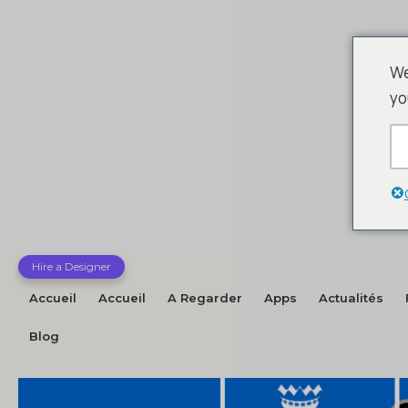
We
yo
Hire a Designer
Accueil
Accueil
A Regarder
Apps
Actualités
Blog