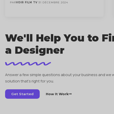
PAR
VOIR FILM TV
31 DÉCEMBRE 2024
We'll Help You to F
a Designer
Answer a few simple questions about your business and we 
solution that’s right for you.
Get Started
How It Work