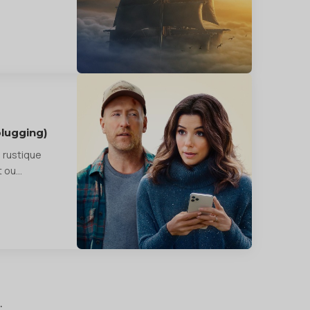
lugging)
 rustique
t ou…
.