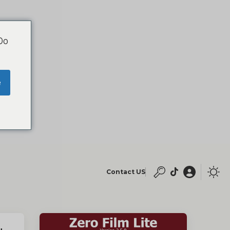
 Do
e
Contact US