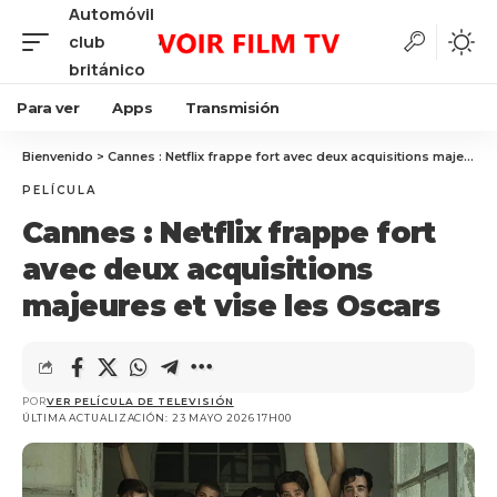
Automóvil
club
británico
Para ver
Apps
Transmisión
Bienvenido
>
Cannes : Netflix frappe fort avec deux acquisitions majeures et vise les Oscars
PELÍCULA
Cannes : Netflix frappe fort
avec deux acquisitions
majeures et vise les Oscars
POR
VER PELÍCULA DE TELEVISIÓN
ÚLTIMA ACTUALIZACIÓN: 23 MAYO 2026 17H00