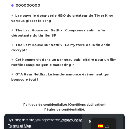
000000000
La nouvelle docu-série HBO du créateur de Tiger King
va vous glacer le sang
The Last House sur Netflix : Comprenez enfin la fin
déroutante du thriller SF
The Last House sur Netflix : Le mystère de la fin enfin
décrypté
Cet homme vit dans un panneau publicitaire pour un film
Netflix : coup de génie marketing ?
GTA 6 sur Netflix : La bande-annonce événement qui
bouscule tout !
Politique de confidentialités
|
Conditions dutilisation
|
Règles de confidentialité.
By using this site, you agree to the
Privacy Policy
and
Voir Film TV. All Rights Reserved.
Suscribirse
Aceptar
Terms of Use
.
ES